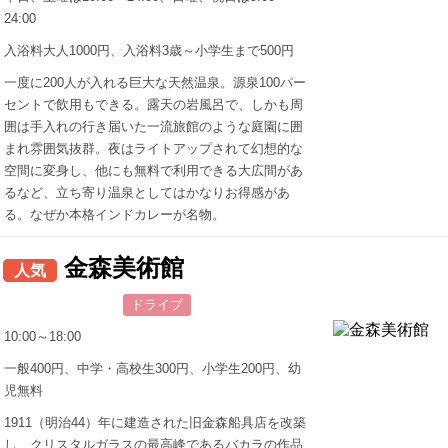
24:00
入浴料大人1000円、入浴料3歳～小学生まで500円
一度に200人が入れる巨大な天然温泉。源泉100パー
セントで飲用もできる。露天の岩風呂で、しかも周
囲は手入れの行き届いた一流旅館のような庭園に囲
まれ雰囲気抜群。夜はライトアップされて幻想的な
空間に変身し、他にも無料で利用できる大広間があ
るなど、立ち寄り温泉としてはかなりお得感があ
る。なぜか本格インドカレーが名物。
金森美術館
人気
ドライブ
10:00～18:00
一般400円、中学・高校生300円、小学生200円、幼
児無料
1911（明治44）年に建造された旧金森船具店を改築
し、クリスタルガラスの最高峰であるバカラの作品