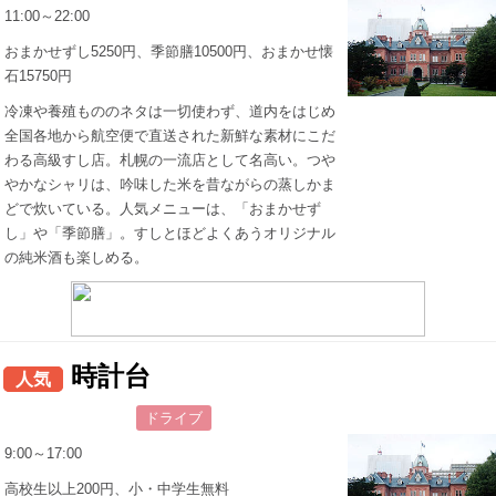
11:00～22:00
おまかせずし5250円、季節膳10500円、おまかせ懐
石15750円
冷凍や養殖もののネタは一切使わず、道内をはじめ
全国各地から航空便で直送された新鮮な素材にこだ
わる高級すし店。札幌の一流店として名高い。つや
やかなシャリは、吟味した米を昔ながらの蒸しかま
どで炊いている。人気メニューは、「おまかせず
し」や「季節膳」。すしとほどよくあうオリジナル
の純米酒も楽しめる。
時計台
人気
ドライブ
9:00～17:00
高校生以上200円、小・中学生無料