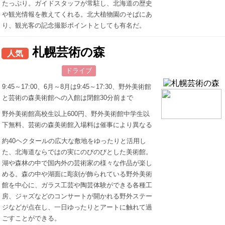
たっぷり。ガイドスタッフが常駐し、北海道の歴史
や観光情報を教えてくれる。北大植物園のそばにあ
り、観光客の記念撮影ポイントとしても有名だ。
札幌芸術の森
人気
ドライブ
9:45～17:00、6月～8月は9:45～17:30、野外美術館
と芸術の森美術館への入館は閉館30分前まで
野外美術館高校生以上600円、野外美術館中学生以
下無料、芸術の森美術館入場料は催事により異なる
約40ヘクタールの広大な敷地をゆったりと活用し
た、北海道ならではの実にのびのびとした美術館。
湖や森林の中で国内外の芸術家の様々な作品が楽し
める。森の中や湖面に彫刻が飾られている野外美術
館を中心に、ガラス工芸や陶芸体験ができる各種工
房、ジャズなどのコンサートが開かれる野外ステー
ジなどが点在し、一日ゆったりとアートに触れて過
ごすことができる。