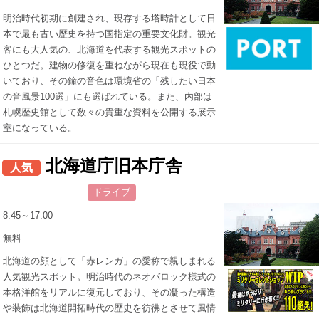
明治時代初期に創建され、現存する塔時計として日
本で最も古い歴史を持つ国指定の重要文化財。観光
客にも大人気の、北海道を代表する観光スポットの
ひとつだ。建物の修復を重ねながら現在も現役で動
いており、その鐘の音色は環境省の「残したい日本
の音風景100選」にも選ばれている。また、内部は
札幌歴史館として数々の貴重な資料を公開する展示
室になっている。
北海道庁旧本庁舎
人気
ドライブ
8:45～17:00
無料
北海道の顔として「赤レンガ」の愛称で親しまれる
人気観光スポット。明治時代のネオバロック様式の
本格洋館をリアルに復元しており、その凝った構造
や装飾は北海道開拓時代の歴史を彷彿とさせて風情