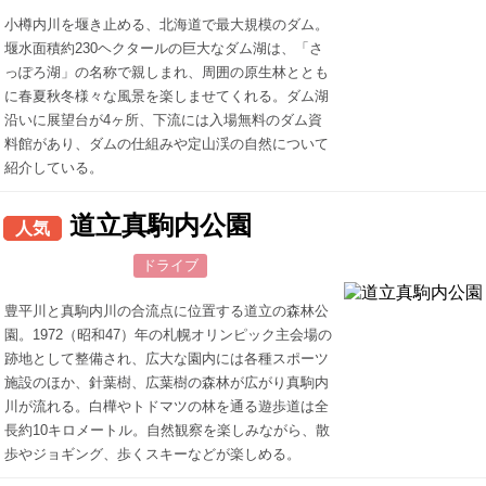
小樽内川を堰き止める、北海道で最大規模のダム。
堰水面積約230ヘクタールの巨大なダム湖は、「さ
っぽろ湖」の名称で親しまれ、周囲の原生林ととも
に春夏秋冬様々な風景を楽しませてくれる。ダム湖
沿いに展望台が4ヶ所、下流には入場無料のダム資
料館があり、ダムの仕組みや定山渓の自然について
紹介している。
道立真駒内公園
人気
ドライブ
豊平川と真駒内川の合流点に位置する道立の森林公
園。1972（昭和47）年の札幌オリンピック主会場の
跡地として整備され、広大な園内には各種スポーツ
施設のほか、針葉樹、広葉樹の森林が広がり真駒内
川が流れる。白樺やトドマツの林を通る遊歩道は全
長約10キロメートル。自然観察を楽しみながら、散
歩やジョギング、歩くスキーなどが楽しめる。