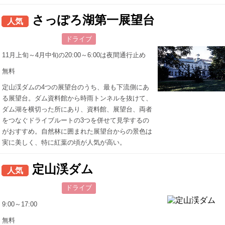
さっぽろ湖第一展望台
人気
ドライブ
11月上旬～4月中旬の20:00～6:00は夜間通行止め
無料
定山渓ダムの4つの展望台のうち、最も下流側にあ
る展望台。ダム資料館から時雨トンネルを抜けて、
ダム湖を横切った所にあり、資料館、展望台、両者
をつなぐドライブルートの3つを併せて見学するの
がおすすめ。自然林に囲まれた展望台からの景色は
実に美しく、特に紅葉の頃が人気が高い。
定山渓ダム
人気
ドライブ
9:00～17:00
無料