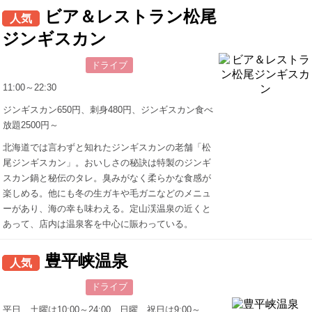
ビア＆レストラン松尾
人気
ジンギスカン
ドライブ
11:00～22:30
ジンギスカン650円、刺身480円、ジンギスカン食べ
放題2500円～
北海道では言わずと知れたジンギスカンの老舗「松
尾ジンギスカン」。おいしさの秘訣は特製のジンギ
スカン鍋と秘伝のタレ。臭みがなく柔らかな食感が
楽しめる。他にも冬の生ガキや毛ガニなどのメニュ
ーがあり、海の幸も味わえる。定山渓温泉の近くと
あって、店内は温泉客を中心に賑わっている。
豊平峡温泉
人気
ドライブ
平日、土曜は10:00～24:00、日曜、祝日は9:00～