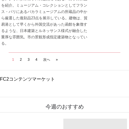
を紹介。ミュージアム・コレクションとしてフラン
ス・パリにあるバカラミュージアムの所蔵品の中か
ら厳選した復刻品23点を展示している。建物は、貿
易港として早くから外国交流があった函館を象徴す
るような、日本建築とルネッサンス様式が融合した
重厚な雰囲気。市の景観形成指定建築物となってい
る。
1
2
3
4
次へ
»
FC2コンテンツマーケット
今週のおすすめ