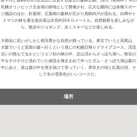
豊平川と真駒内川の合流点に位置する道立の森林公園。1972（昭和47）年の
札幌オリンピック主会場の跡地として整備され、広大な園内には各種スポー
ツ施設のほか、針葉樹、広葉樹の森林が広がり真駒内川が流れる。白樺やト
ドマツの林を通る遊歩道は全長約10キロメートル。自然観察を楽しみなが
ら、散歩やジョギング、歩くスキーなどが楽しめる。
大都会に近いがしかし相当豊かな自然が残っている、東京でいうと高尾山、
大阪でいうと箕面の森へ行くという感じの札幌日帰りドライブコース。渓流
沿いの熊もでるかというエゾ杉の林の中、定山渓からさっぽろ湖へ。熊笹の
中をチロチロと流れていた細流を堰き止めて作ったダム・さっぽろ湖は森の
中にあり、道は森の中を突き抜けて登っていく。芽吹きの頃と紅葉の頃、そ
して冬の雪景色がいいコースだ。
場所