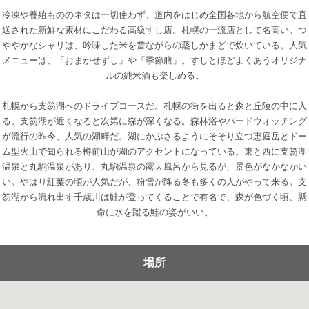
冷凍や養殖もののネタは一切使わず、道内をはじめ全国各地から航空便で直
送された新鮮な素材にこだわる高級すし店。札幌の一流店として名高い。つ
ややかなシャリは、吟味した米を昔ながらの蒸しかまどで炊いている。人気
メニューは、「おまかせずし」や「季節膳」。すしとほどよくあうオリジナ
ルの純米酒も楽しめる。
札幌から支笏湖へのドライブコースだ。札幌の街を出ると森と丘陵の中に入
る。支笏湖が近くなると次第に森が深くなる。森林浴やバードウォッチング
が流行の昨今、人気の湖畔だ。湖にかぶさるようにそそり立つ恵庭岳とドー
ム型火山で知られる樽前山が湖のアクセントになっている。東と西に支笏湖
温泉と丸駒温泉があり、丸駒温泉の露天風呂から見るが、景色がなかなかい
い。やはり紅葉の頃が人気だが、粉雪が降る冬も多くの人がやって来る。支
笏湖から流れ出す千歳川は鮭が登ってくることで有名で、森が色づく頃、懸
命に水を蹴る鮭の姿がいい。
場所