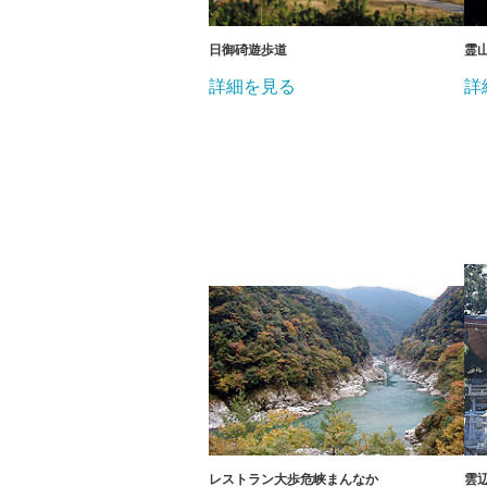
日御碕遊歩道
霊
詳細を見る
詳
レストラン大歩危峡まんなか
雲