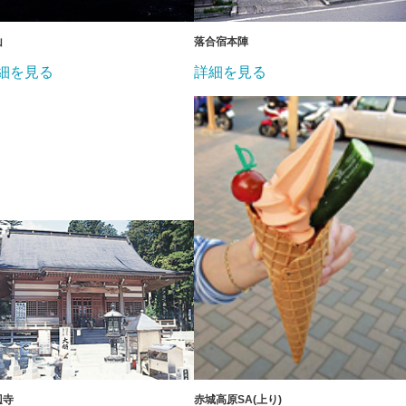
山
落合宿本陣
細を見る
詳細を見る
辺寺
赤城高原SA(上り)