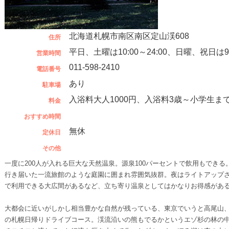
北海道札幌市南区南区定山渓608
住所
平日、土曜は10:00～24:00、日曜、祝日は9:0
営業時間
011-598-2410
電話番号
あり
駐車場
入浴料大人1000円、入浴料3歳～小学生まで
料金
おすすめ時間
無休
定休日
その他
一度に200人が入れる巨大な天然温泉。源泉100パーセントで飲用もでき
行き届いた一流旅館のような庭園に囲まれ雰囲気抜群。夜はライトアップ
で利用できる大広間があるなど、立ち寄り温泉としてはかなりお得感があ
大都会に近いがしかし相当豊かな自然が残っている、東京でいうと高尾山
の札幌日帰りドライブコース。渓流沿いの熊もでるかというエゾ杉の林の