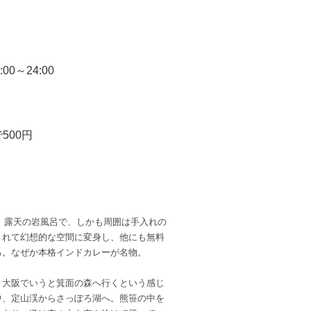
0～24:00
500円
る。露天の岩風呂で、しかも周囲は手入れの
されて幻想的な空間に変身し、他にも無料
る。なぜか本格インドカレーが名物。
、大阪でいうと箕面の森へ行くという感じ
中、定山渓からさっぽろ湖へ。熊笹の中を