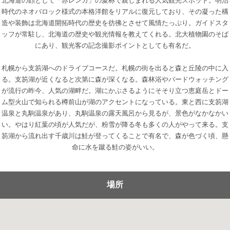
北海道の顔として「赤レンガ」の愛称で親しまれる人気観光スポット。明治
時代のネオバロック様式の本格洋館をリアルに復元しており、その凝った構
造や装飾は北海道開拓時代の歴史を彷彿とさせて風情たっぷり。ガイドスタ
ッフが常駐し、北海道の歴史や観光情報を教えてくれる。北大植物園のそば
にあり、観光客の記念撮影ポイントとしても有名だ。
札幌から支笏湖へのドライブコースだ。札幌の街を出ると森と丘陵の中に入
る。支笏湖が近くなると次第に森が深くなる。森林浴やバードウォッチング
が流行の昨今、人気の湖畔だ。湖にかぶさるようにそそり立つ恵庭岳とドー
ム型火山で知られる樽前山が湖のアクセントになっている。東と西に支笏湖
温泉と丸駒温泉があり、丸駒温泉の露天風呂から見るが、景色がなかなかい
い。やはり紅葉の頃が人気だが、粉雪が降る冬も多くの人がやって来る。支
笏湖から流れ出す千歳川は鮭が登ってくることで有名で、森が色づく頃、懸
命に水を蹴る鮭の姿がいい。
場所