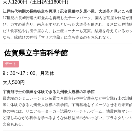
大人1200円（土日祝は1600円）
江戸時代初期の長崎街道を再現！忍者屋敷や芝居小屋、大道芸と見どころ
17世紀の長崎街道の町並みを再現したテーマパーク。園内は茶屋や旅篭が
び、ガマの油売り、南京玉すだれといった大道芸も催され、まさに江戸情
だ！食事処やお団子屋さん、お土産コーナーも充実。結婚を考えているカ
なら、縁結びの神様「マリア地蔵」に立ち寄るのもお忘れなく。
佐賀県立宇宙科学館
デート
9：30〜17：00、月曜休
大人500円
宇宙飛行士の訓練を体験できる九州最大規模の科学館
最先端のシミュレーション装置で月面歩行や宇宙遊泳など宇宙飛行士の訓
際に体験できる九州最大規模の科学館。宇宙基地をイメージさせる近未来
物の中には、リニアモーターカー試乗やバーチャルゲーム、地震体験マシ
ど楽しみながら科学を学べるような体験型展示がいっぱい。プラネタリウ
文台もある。