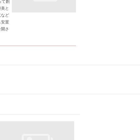
って創
優美と
竜など
も安置
公開さ