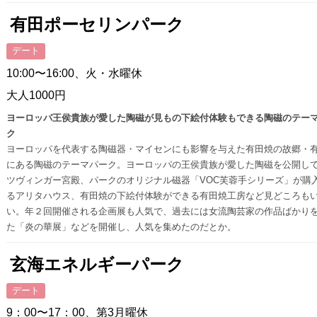
有田ポーセリンパーク
デート
10:00〜16:00、火・水曜休
大人1000円
ヨーロッパ王侯貴族が愛した陶磁が見もの下絵付体験もできる陶磁のテー
ク
ヨーロッパを代表する陶磁器・マイセンにも影響を与えた有田焼の故郷・
にある陶磁のテーマパーク。ヨーロッパの王侯貴族が愛した陶磁を公開し
ツヴィンガー宮殿、パークのオリジナル磁器「VOC芙蓉手シリーズ」が購
るアリタハウス、有田焼の下絵付体験ができる有田焼工房など見どころも
い。年２回開催される企画展も人気で、過去には女流陶芸家の作品ばかり
た「炎の華展」などを開催し、人気を集めたのだとか。
玄海エネルギーパーク
デート
9：00〜17：00、第3月曜休