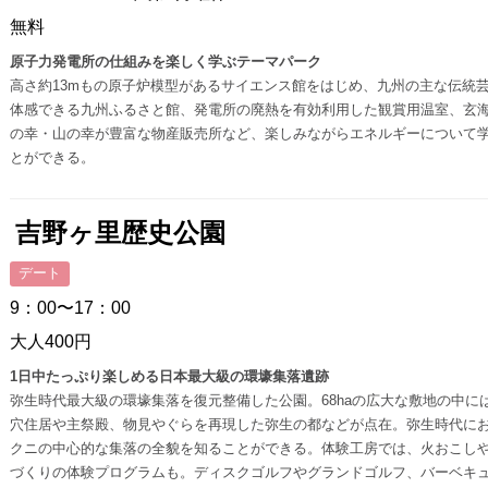
無料
原子力発電所の仕組みを楽しく学ぶテーマパーク
高さ約13mもの原子炉模型があるサイエンス館をはじめ、九州の主な伝統
体感できる九州ふるさと館、発電所の廃熱を有効利用した観賞用温室、玄
の幸・山の幸が豊富な物産販売所など、楽しみながらエネルギーについて
とができる。
吉野ヶ里歴史公園
デート
9：00〜17：00
大人400円
1日中たっぷり楽しめる日本最大級の環壕集落遺跡
弥生時代最大級の環壕集落を復元整備した公園。68haの広大な敷地の中に
穴住居や主祭殿、物見やぐらを再現した弥生の都などが点在。弥生時代に
クニの中心的な集落の全貌を知ることができる。体験工房では、火おこし
づくりの体験プログラムも。ディスクゴルフやグランドゴルフ、バーベキ