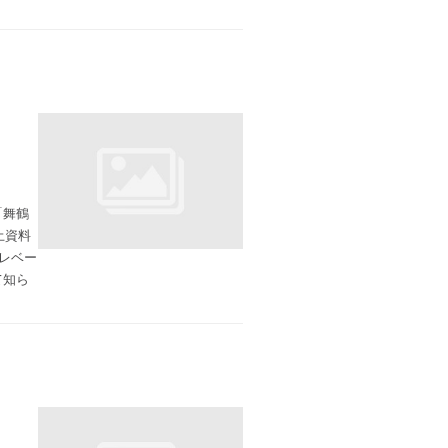
「舞鶴
土資料
レベー
て知ら