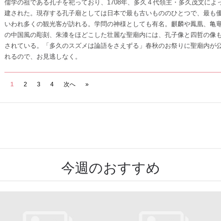
儒学の祖である孔子を祀っており、1708年、多久４代領主・多久茂文によ
建された。現存する孔子廟としては日本で最も古いもののひとつで、最も
いわれ多くの観光客が訪れる。学問の神様としても有名。麒麟や鳳凰、亀
の中国風の彫刻、朱漆をほどこした壮麗な聖廟内には、孔子像と四哲の像
されている。「多久のスズメは論語をさえずる」春秋のお祭りに聖廟内が
れるので、お見逃しなく。
1
2
3
4
次へ
»
今週のおすすめ