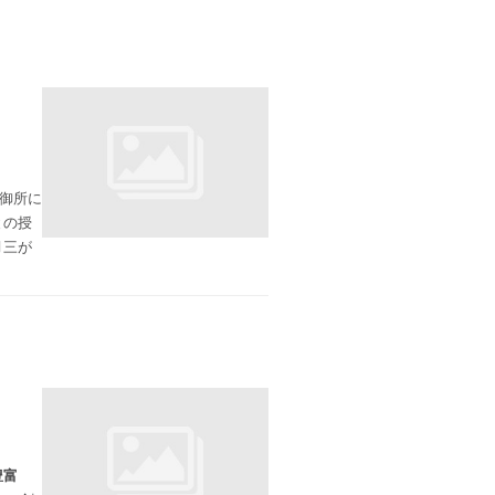
、御所に
との授
月三が
豊富