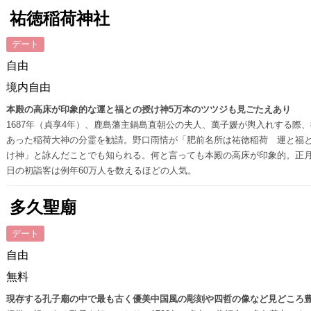
祐徳稲荷神社
デート
自由
境内自由
本殿の高床が印象的な運と福との授け神5万本のツツジも見ごたえあり
1687年（貞享4年）、鹿島藩主鍋島直朝公の夫人、萬子媛が輿入れする際
あった稲荷大神の分霊を勧請。野口雨情が「肥前名所は祐徳稲荷 運と福
け神」と詠んだことでも知られる。何と言っても本殿の高床が印象的。正
日の初詣客は例年60万人を数えるほどの人気。
多久聖廟
デート
自由
無料
現存する孔子廟の中で最も古く優美中国風の彫刻や四哲の像など見どころ