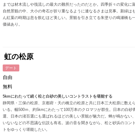
までは材木流しや筏流しの最大の難所だったのだとか。四季折々の変化に
自然景観の中、大小の奇石が折り重なるように連なるさまは見事。新緑は
ん紅葉の時期は息を飲むほど美しい。景観を引き立てる朱塗りの鳴瀬橋も
価値あり。
虹の松原
デート
自由
無料
5kmにわたって続く松と白砂の美しいコントラストを堪能する
静岡県・三保の松原、京都府・天の橋立の松原と共に日本三大松原に数え
いる。幅500ｍ、約5kmにわたって100万本のクロマツが群生。日本の白砂
選、日本の渚百選にも選ばれるほどの美しい景観が魅力だ。蝉が鳴かない
いないなどの不思議な伝説も有名。波の音を聞きながら、松と砂浜のコン
トをゆっくり堪能したい。