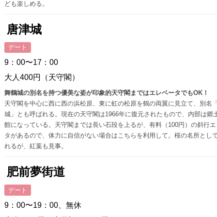
ども楽しめる。
唐津城
デート
9：00〜17：00
大人400円（天守閣）
舞鶴城の別名を持つ優美な姿が印象的天守閣まではエレベータでもOK！
天守閣を中心に西に西の浜松原、東に虹の松原を鶴の両翼に見立て、別名
城」とも呼ばれる。現在の天守閣は1966年に復元されたもので、内部は郷
館になっている。天守閣までは長い石段を上るが、有料（100円）の斜行エ
タがあるので、体力に自信がない場合はこちらを利用して。桜の名所とし
れるが、紅葉も見事。
肥前夢街道
デート
9：00〜19：00、無休