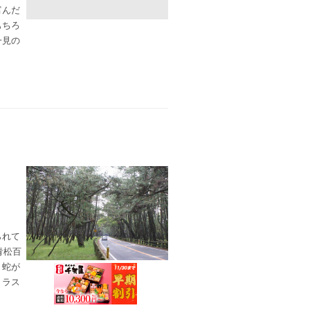
富んだ
もちろ
一見の
られて
青松百
、蛇が
トラス