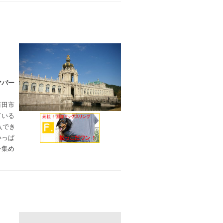
マパー
有田市
ている
入でき
いっぱ
を集め