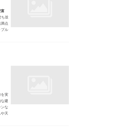
豊富
建ち並
緒満点
ップル
練を実
的な建
ーンな
ムや天