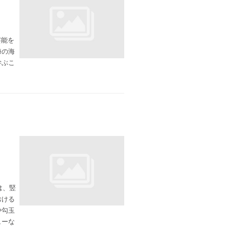
芸能を
海の海
学ぶこ
は、竪
おける
や勾玉
ューな