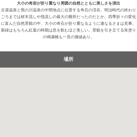
大小の奇岩が折り重なり周囲の自然とともに美しさを演出
古湯温泉と熊の川温泉の中間地点に位置する奇石の渓谷。明治時代の終わり
ごろまでは材木流しや筏流しの最大の難所だったのだとか。四季折々の変化
に富んだ自然景観の中、大小の奇石が折り重なるように連なるさまは見事。
新緑はもちろん紅葉の時期は息を飲むほど美しい。景観を引き立てる朱塗り
の鳴瀬橋も一見の価値あり。
場所