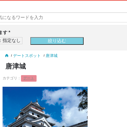
す *
デートスポット
唐津城
唐津城
カテゴリ：
デート