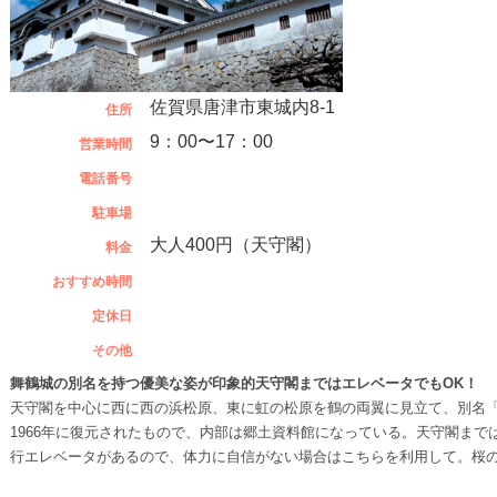
佐賀県唐津市東城内8-1
住所
9：00〜17：00
営業時間
電話番号
駐車場
大人400円（天守閣）
料金
おすすめ時間
定休日
その他
舞鶴城の別名を持つ優美な姿が印象的天守閣まではエレベータでもOK！
天守閣を中心に西に西の浜松原、東に虹の松原を鶴の両翼に見立て、別名
1966年に復元されたもので、内部は郷土資料館になっている。天守閣まで
行エレベータがあるので、体力に自信がない場合はこちらを利用して。桜