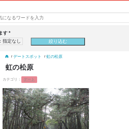
す *
デートスポット
虹の松原
虹の松原
カテゴリ：
デート