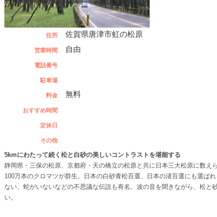
佐賀県唐津市虹の松原
住所
自由
営業時間
電話番号
駐車場
無料
料金
おすすめ時間
定休日
その他
5kmにわたって続く松と白砂の美しいコントラストを堪能する
静岡県・三保の松原、京都府・天の橋立の松原と共に日本三大松原に数えられ
100万本のクロマツが群生。日本の白砂青松百選、日本の渚百選にも選ば
ない、蛇がいないなどの不思議な伝説も有名。波の音を聞きながら、松と
い。