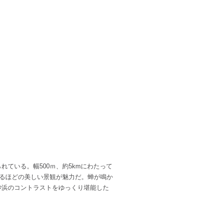
ている。幅500ｍ、約5kmにわたって
れるほどの美しい景観が魅力だ。蝉が鳴か
砂浜のコントラストをゆっくり堪能した