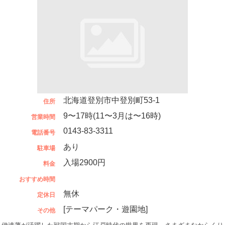
北海道登別市中登別町53-1
住所
9〜17時(11〜3月は〜16時)
営業時間
0143-83-3311
電話番号
あり
駐車場
入場2900円
料金
おすすめ時間
無休
定休日
[テーマパーク・遊園地]
その他