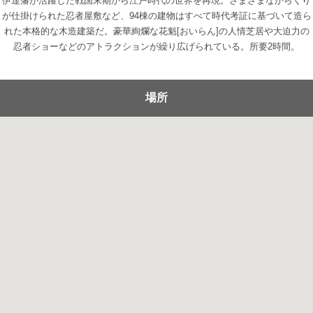
伊達藩が活躍した戦国末期から江戸時代の世界を再現。さまざまなからくり
が仕掛けられた忍者屋敷など、94棟の建物はすべて時代考証に基づいて造ら
れた本格的な木造建築だ。豪華絢爛な花魁[おいらん]の人情芝居や大迫力の
忍者ショーなどのアトラクションが繰り広げられている。所要2時間。
場所