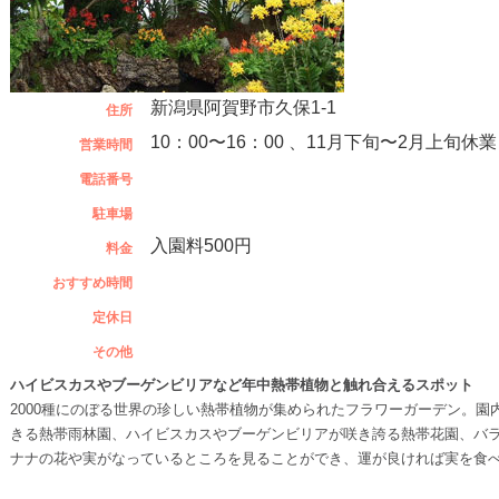
新潟県阿賀野市久保1-1
住所
10：00〜16：00 、11月下旬〜2月上旬休業
営業時間
電話番号
駐車場
入園料500円
料金
おすすめ時間
定休日
その他
ハイビスカスやブーゲンビリアなど年中熱帯植物と触れ合えるスポット
2000種にのぼる世界の珍しい熱帯植物が集められたフラワーガーデン。
きる熱帯雨林園、ハイビスカスやブーゲンビリアが咲き誇る熱帯花園、バ
ナナの花や実がなっているところを見ることができ、運が良ければ実を食