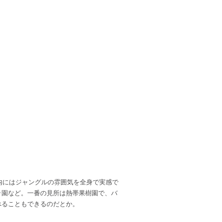
園内にはジャングルの雰囲気を全身で実感で
ラ園など。一番の見所は熱帯果樹園で、バ
べることもできるのだとか。