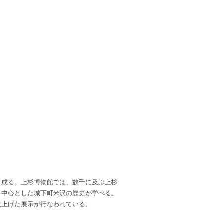
ら成る。上杉博物館では、数千に及ぶ上杉
を中心とした城下町米沢の歴史が学べる。
取上げた展示が行なわれている。