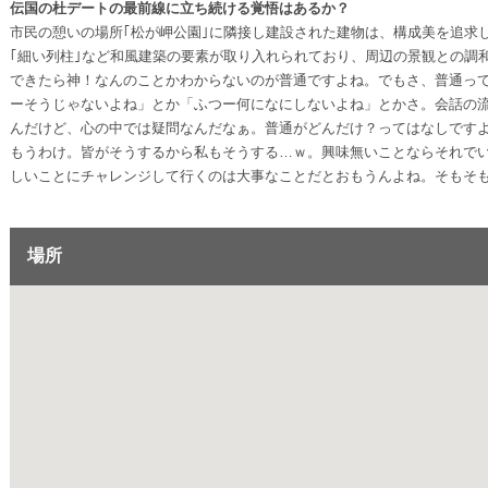
伝国の杜デートの最前線に立ち続ける覚悟はあるか？
市民の憩いの場所｢松が岬公園｣に隣接し建設された建物は、構成美を追求
｢細い列柱｣など和風建築の要素が取り入れられており、周辺の景観との調
できたら神！なんのことかわからないのが普通ですよね。でもさ、普通っ
ーそうじゃないよね」とか「ふつー何になにしないよね」とかさ。会話の
んだけど、心の中では疑問なんだなぁ。普通がどんだけ？ってはなしです
もうわけ。皆がそうするから私もそうする…ｗ。興味無いことならそれで
しいことにチャレンジして行くのは大事なことだとおもうんよね。そもそ
場所