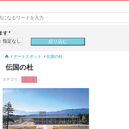
す *
デートスポット
伝国の杜
伝国の杜
カテゴリ：
デート