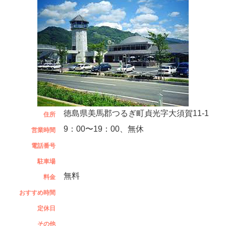
徳島県美馬郡つるぎ町貞光字大須賀11-1
住所
9：00〜19：00、無休
営業時間
電話番号
駐車場
無料
料金
おすすめ時間
定休日
その他