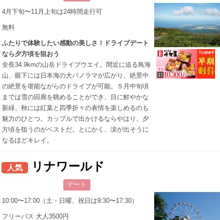
4月下旬〜11月上旬は24時間走行可
無料
ふたりで体験したい感動の美しさ！ドライブデート
なら夕方頃を狙おう
全長34.9kmの山岳ドライブウエイ。間近に迫る鳥海
山、眼下には日本海の大パノラマが広がり、絶景中
の絶景を堪能ながらのドライブが可能。５月中旬頃
までは雪の回廊を眺めることができ、目に鮮やかな
新緑、秋には紅葉と四季折々の表情を楽しめるのも
魅力のひとつ。カップルで出かけるならやはり、夕
方頃を狙うのがベストだ。とにかく、涙が出そうに
なるほどキレイ。
リナワールド
人気
デート
10:00〜17:00（土・日曜、祝日は9:30〜17:30）
フリーパス 大人3500円