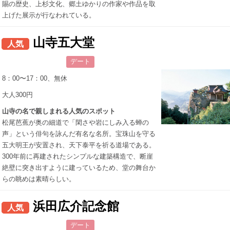
賜の歴史、上杉文化、郷土ゆかりの作家や作品を取
上げた展示が行なわれている。
山寺五大堂
人気
デート
8：00〜17：00、無休
大人300円
山寺の名で親しまれる人気のスポット
松尾芭蕉が奥の細道で「閑さや岩にしみ入る蝉の
声」という俳句を詠んだ有名な名所。宝珠山を守る
五大明王が安置され、天下泰平を祈る道場である。
300年前に再建されたシンプルな建築構造で、断崖
絶壁に突き出すように建っているため、堂の舞台か
らの眺めは素晴らしい。
浜田広介記念館
人気
デート