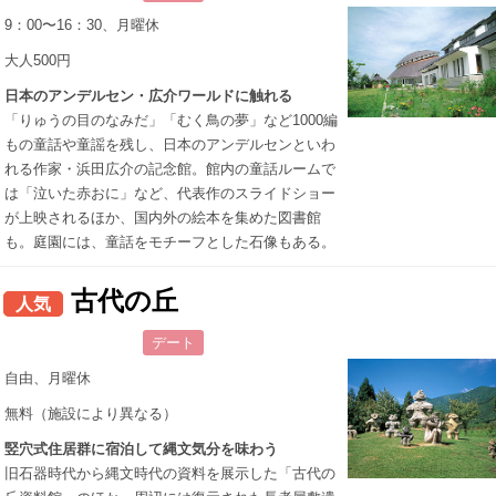
9：00〜16：30、月曜休
大人500円
日本のアンデルセン・広介ワールドに触れる
「りゅうの目のなみだ」「むく鳥の夢」など1000編
もの童話や童謡を残し、日本のアンデルセンといわ
れる作家・浜田広介の記念館。館内の童話ルームで
は「泣いた赤おに」など、代表作のスライドショー
が上映されるほか、国内外の絵本を集めた図書館
も。庭園には、童話をモチーフとした石像もある。
古代の丘
人気
デート
自由、月曜休
無料（施設により異なる）
竪穴式住居群に宿泊して縄文気分を味わう
旧石器時代から縄文時代の資料を展示した「古代の