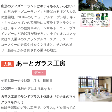
山形のディズニーランドはキティちゃんいっぱい！
「山形のディズニーランド」と呼ばれるほど大人気
の遊園地。2001年のリニューアルオープン後、キテ
ィちゃんいっぱいの遊園地に大変身！アトラクショ
ンは、キティの観覧車やムーンサルト、ウェーブス
インガーなど約30種が勢ぞろい。中でもオススメな
のは２人乗りのスクランブルコースター。スーパー
コースターの走路や柱をくぐり抜け、その名の通
り、脳みそがかき回される乗り心地だ。
あーとガラス工房
人気
デート
午前8:30〜午後6:00 月祝、日曜日
1000円〜（体験内容により異なる）
ガラス工房でサンドブラスト体験オリジナルのマイ
グラスを作ろう
体験学習型のガラス工房で、グラスなどを削って絵