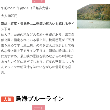
デート
午前8:20〜午後5:00（乗船券売場）
大人1970円
新緑・紅葉・雪見舟……季節の移ろいを感じるライ
ン下り
仙人堂、白糸の滝などの名所や史跡があり、県立自
然公園に指定されている最上川。松尾芭蕉が「五月
雨を集めて早し最上川」の句を詠んだ場所として有
名な最上峡を下るライン下りは、新緑の時期にまさ
におすすめ。最上峡の景観を眺めながらの1時間は
あっという間に過ぎてしまう。紅葉の季節はもちろ
んアツアツの納豆汁を味わいながらの雪見舟も必
見。
鳥海ブルーライン
人気
デート