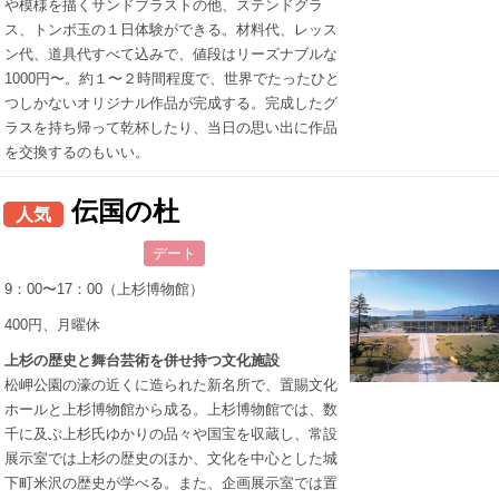
や模様を描くサンドブラストの他、ステンドグラ
ス、トンボ玉の１日体験ができる。材料代、レッス
ン代、道具代すべて込みで、値段はリーズナブルな
1000円〜。約１〜２時間程度で、世界でたったひと
つしかないオリジナル作品が完成する。完成したグ
ラスを持ち帰って乾杯したり、当日の思い出に作品
を交換するのもいい。
伝国の杜
人気
デート
9：00〜17：00（上杉博物館）
400円、月曜休
上杉の歴史と舞台芸術を併せ持つ文化施設
松岬公園の濠の近くに造られた新名所で、置賜文化
ホールと上杉博物館から成る。上杉博物館では、数
千に及ぶ上杉氏ゆかりの品々や国宝を収蔵し、常設
展示室では上杉の歴史のほか、文化を中心とした城
下町米沢の歴史が学べる。また、企画展示室では置