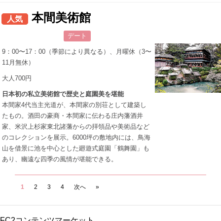
本間美術館
人気
デート
9：00〜17：00（季節により異なる）、月曜休（3〜
11月無休）
大人700円
日本初の私立美術館で歴史と庭園美を堪能
本間家4代当主光道が、本間家の別荘として建築し
たもの。酒田の豪商・本間家に伝わる庄内藩酒井
家、米沢上杉家東北諸藩からの拝領品や美術品など
のコレクションを展示。6000坪の敷地内には、鳥海
山を借景に池を中心とした廻遊式庭園「鶴舞園」も
あり、幽遠な四季の風情が堪能できる。
1
2
3
4
次へ
»
FC2コンテンツマーケット