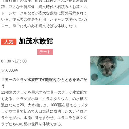
丘資料館」のほか、周辺には復元された長者屋敷遺
跡、巨大な土偶群像、縄文時代の石積みのお墓・ス
トーンサークルなどが広大な敷地に野外展示されて
いる。復元竪穴住居を利用したキャンプ場やバンガ
ロー、歯ごたえのある縄文そばも体験したい。
加茂水族館
人気
デート
8：30〜17：00
大人800円
世界一のクラゲ水族館で幻想的なひとときを過ごそ
う
21種類のクラゲを展示する世界一のクラゲ水族館で
もある。クラゲ展示室「クラネタリウム」の水槽の
数はなんと20。大水槽には、1000匹を超えるミズク
ラゲや世界で初めて人口繁殖に成功したスナイロク
ラゲを展示。水流に身をまかせ、ユラユラと泳ぐク
ラゲたちの幻想の世界を体験できる。