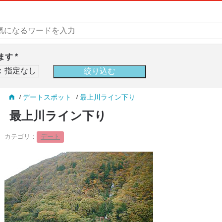
す *
デートスポット
最上川ライン下り
最上川ライン下り
カテゴリ：
デート