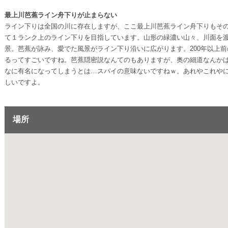
最上川芭蕉ライン舟下りが止まらない
ライン下りは全国の川に存在しますが、ここ最上川芭蕉ライン舟下りもそ
て１ランク上のライン下りを目指しています。山形の緑濃い山々、川面を
景。芭蕉が詠み、愛でた風景がライン下り沿いに広がります。200年以上
るってすごいですね。芭蕉隠密説なんてのもありますが、奥の細道なんか
なに有名になってしまうとは…スパイの意味ないですねｗ。あれやこれや
しいですよ。
場所