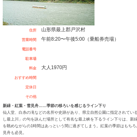
山形県最上郡戸沢村
住所
午前8:20〜午後5:00（乗船券売場）
営業時間
電話番号
駐車場
大人1970円
料金
おすすめ時間
定休日
その他
新緑・紅葉・雪見舟……季節の移ろいを感じるライン下り
仙人堂、白糸の滝などの名所や史跡があり、県立自然公園に指定されてい
し最上川」の句を詠んだ場所として有名な最上峡を下るライン下りは、新
を眺めながらの1時間はあっという間に過ぎてしまう。紅葉の季節はもちろ
見舟も必見。