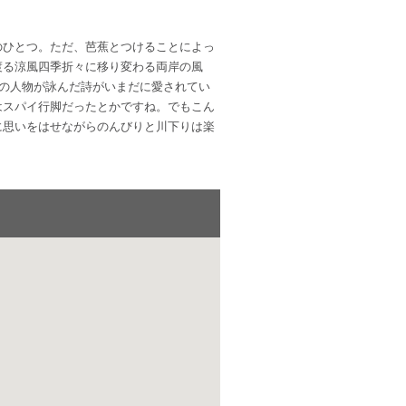
のひとつ。ただ、芭蕉とつけることによっ
渡る涼風四季折々に移り変わる両岸の風
前の人物が詠んだ詩がいまだに愛されてい
はスパイ行脚だったとかですね。でもこん
に思いをはせながらのんびりと川下りは楽