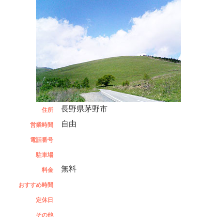
長野県茅野市
住所
自由
営業時間
電話番号
駐車場
無料
料金
おすすめ時間
定休日
その他