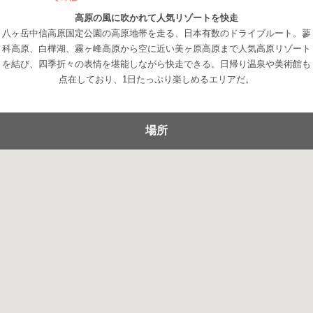
高原の風に吹かれて人気リゾートを快走
八ヶ岳中信高原国定公園の高原地帯を走る、日本有数のドライブルート。蓼
科高原、白樺湖、霧ヶ峰高原から空に近い美ヶ原高原まで人気高原リゾート
を結び、四季折々の表情を堪能しながら快走できる。日帰り温泉や美術館も
点在しており、1日たっぷり楽しめるエリアだ。
場所