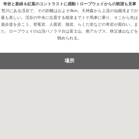
奇岩と新緑＆紅葉のコントラストに感動！ロープウェイからの眺望も見事
荒川にある渓谷で、その距離はおよそ4km。天神森から上流の仙娥滝までが
最も美しい。渓谷の中央に位置する能泉までトテ馬車に乗り、そこから先は
遊歩道を歩こう。登竜岩、人面岩、猫岩、らくだ岩などの奇岩が面白い。ま
た、ロープウェイの山頂パノラマ台は富士山、南アルプス、秩父連山などを
眺められる。
場所