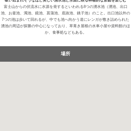
吸い込まれそうなほど美しい湧水池と水面に映る神秘的な景観を楽しむ
富士山からの伏流水に水源を発するといわれる8つの湧水池（湧池、出口
池、お釜池、濁池、鏡池、菖蒲池、底抜池、銚子池）のこと。出口池以外の
7つの池は歩いて回れるが、中でも池へ向かう道にレンガが敷き詰められた
湧池の周辺が探勝の中心になっており、草葺き屋根の水車小屋や資料館のほ
か、食事処などもある。
場所