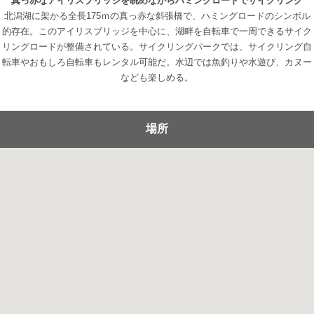
真っ赤なアイリスブリッジを眺めながらハミングロードでサイクリング
北潟湖に架かる全長175ｍの真っ赤な斜張橋で、ハミングロードのシンボル
的存在。このアイリスブリッジを中心に、湖畔を自転車で一周できるサイク
リングロードが整備されている。サイクリングパークでは、サイクリング自
転車やおもしろ自転車もレンタル可能だ。水辺では魚釣りや水遊び、カヌー
なども楽しめる。
場所