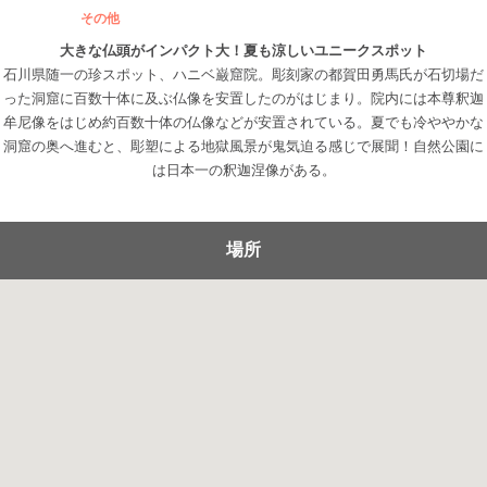
その他
大きな仏頭がインパクト大！夏も涼しいユニークスポット
石川県随一の珍スポット、ハニベ巌窟院。彫刻家の都賀田勇馬氏が石切場だ
った洞窟に百数十体に及ぶ仏像を安置したのがはじまり。院内には本尊釈迦
牟尼像をはじめ約百数十体の仏像などが安置されている。夏でも冷ややかな
洞窟の奥へ進むと、彫塑による地獄風景が鬼気迫る感じで展聞！自然公園に
は日本一の釈迦涅像がある。
場所