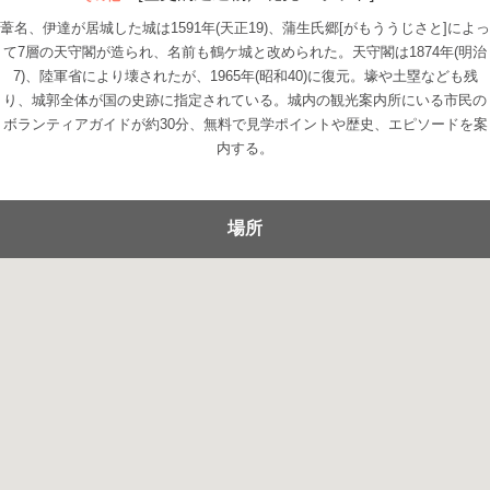
葦名、伊達が居城した城は1591年(天正19)、蒲生氏郷[がもううじさと]によっ
て7層の天守閣が造られ、名前も鶴ケ城と改められた。天守閣は1874年(明治
7)、陸軍省により壊されたが、1965年(昭和40)に復元。壕や土塁なども残
り、城郭全体が国の史跡に指定されている。城内の観光案内所にいる市民の
ボランティアガイドが約30分、無料で見学ポイントや歴史、エピソードを案
内する。
場所