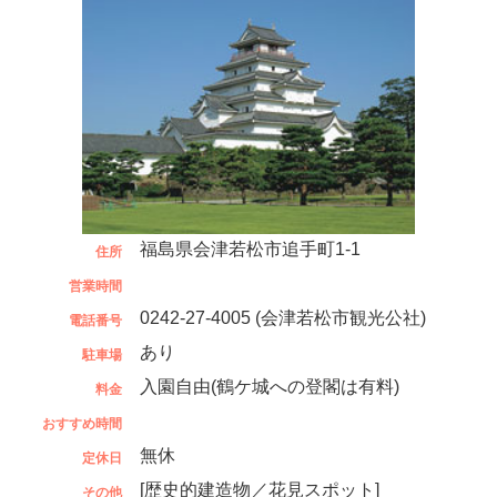
福島県会津若松市追手町1-1
住所
営業時間
0242-27-4005 (会津若松市観光公社)
電話番号
あり
駐車場
入園自由(鶴ケ城への登閣は有料)
料金
おすすめ時間
無休
定休日
[歴史的建造物／花見スポット]
その他