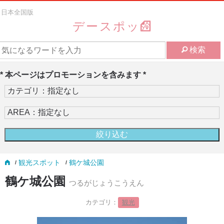
日本全国版
デースポッ
検索
* 本ページはプロモーションを含みます *
観光スポット
鶴ケ城公園
鶴ケ城公園
つるがじょうこうえん
カテゴリ：
観光