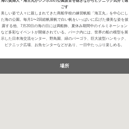
海の貴婦人・海王丸がシンボルの公園波音を聴きながらピクニック気分で過
ごす
美しい姿で人々に親しまれてきた商船学校の練習帆船「海王丸」を中心にし
た海の公園。毎月1〜2回総帆展帆で白い帆をいっぱいに広げた優美な姿を披
露する他、7月20日の海の日には満船飾、夏休み期間中のイルミネーション
など多彩なイベントが開催されている。パーク内には、世界の船の模型を展
示した日本海交流センター、野鳥園、緑のパーゴラ、巨大波型ハンモック、
ピクニック広場、お魚センターなどがあり、一日中たっぷり楽しめる。
場所