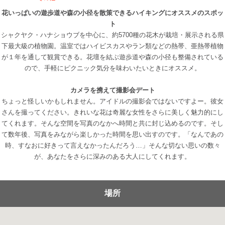
花いっぱいの遊歩道や森の小径を散策できるハイキングにオススメのスポッ
ト
シャクヤク・ハナショウブを中心に、約5700種の花木が栽培・展示される県
下最大級の植物園。温室ではハイビスカスやラン類などの熱帯、亜熱帯植物
が１年を通して観賞できる。花壇を結ぶ遊歩道や森の小径も整備されている
ので、手軽にピクニック気分を味わいたいときにオススメ。
カメラを携えて撮影会デート
ちょっと怪しいかもしれません。アイドルの撮影会ではないですよー。彼女
さんを撮ってください。きれいな花は奇麗な女性をさらに美しく魅力的にし
てくれます。そんな空間を写真のなかへ時間と共に封じ込めるのです。そし
て数年後、写真をみながら楽しかった時間を思い出すのです。「なんであの
時、すなおに好きって言えなかったんだろう…」そんな切ない思いの数々
が、あなたをさらに深みのある大人にしてくれます。
場所