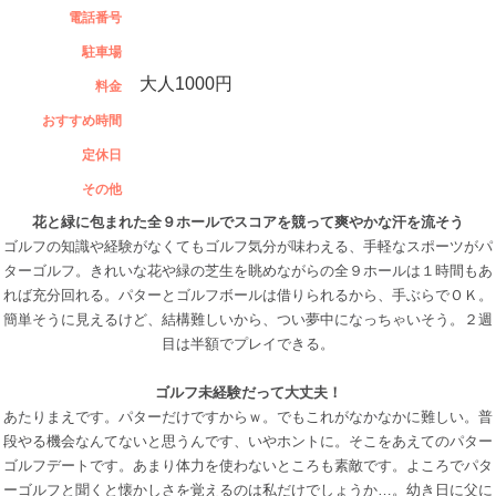
電話番号
駐車場
大人1000円
料金
おすすめ時間
定休日
その他
花と緑に包まれた全９ホールでスコアを競って爽やかな汗を流そう
ゴルフの知識や経験がなくてもゴルフ気分が味わえる、手軽なスポーツがパ
ターゴルフ。きれいな花や緑の芝生を眺めながらの全９ホールは１時間もあ
れば充分回れる。パターとゴルフボールは借りられるから、手ぶらでＯＫ。
簡単そうに見えるけど、結構難しいから、つい夢中になっちゃいそう。２週
目は半額でプレイできる。
ゴルフ未経験だって大丈夫！
あたりまえです。パターだけですからｗ。でもこれがなかなかに難しい。普
段やる機会なんてないと思うんです、いやホントに。そこをあえてのパター
ゴルフデートです。あまり体力を使わないところも素敵です。よころでパタ
ーゴルフと聞くと懐かしさを覚えるのは私だけでしょうか…。幼き日に父に