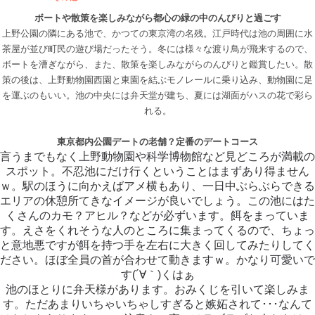
ボートや散策を楽しみながら都心の緑の中のんびりと過ごす
上野公園の隣にある池で、かつての東京湾の名残。江戸時代は池の周囲に水
茶屋が並び町民の遊び場だったそう。冬には様々な渡り鳥が飛来するので、
ボートを漕ぎながら、また、散策を楽しみながらのんびりと鑑賞したい。散
策の後は、上野動物園西園と東園を結ぶモノレールに乗り込み、動物園に足
を運ぶのもいい。池の中央には弁天堂が建ち、夏には湖面がハスの花で彩ら
れる。
東京都内公園デートの老舗？定番のデートコース
言うまでもなく上野動物園や科学博物館など見どころが満載の
スポット。不忍池にだけ行くということはまずあり得ません
ｗ。駅のほうに向かえばアメ横もあり、一日中ぶらぶらできる
エリアの休憩所てきなイメージが良いでしょう。この池にはた
くさんのカモ？アヒル？などが必ずいます。餌をまっていま
す。えさをくれそうな人のところに集まってくるので、ちょっ
と意地悪ですが餌を持つ手を左右に大きく回してみたりしてく
ださい。ほぼ全員の首が合わせて動きますｗ。かなり可愛いで
す(´∀｀)くはぁ
池のほとりに弁天様があります。おみくじを引いて楽しみま
す。ただあまりいちゃいちゃしすぎると嫉妬されて･･･なんて