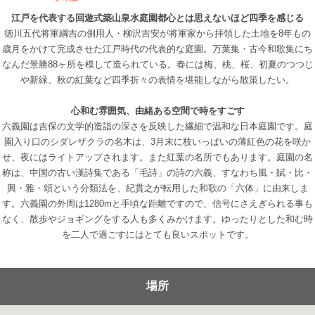
江戸を代表する回遊式築山泉水庭園都心とは思えないほど四季を感じる
徳川五代将軍綱吉の側用人・柳沢吉安が将軍家から拝領した土地を8年もの
歳月をかけて完成させた江戸時代の代表的な庭園。万葉集・古今和歌集にち
なんだ景勝88ヶ所を模して造られている。春には梅、桃、桜、初夏のつつじ
や新緑、秋の紅葉など四季折々の表情を堪能しながら散策したい。
心和む雰囲気、由緒ある空間で時をすごす
六義園は吉保の文学的造詣の深さを反映した繊細で温和な日本庭園です。庭
園入り口のシダレザクラの名木は、3月末に枝いっぱいの薄紅色の花を咲か
せ、夜にはライトアップされます。また紅葉の名所でもあります。庭園の名
称は、中国の古い漢詩集である「毛詩」の詩の六義、すなわち風・賦・比・
興・雅・頌という分類法を、紀貫之が転用した和歌の「六体」に由来しま
す。六義園の外周は1280mと手頃な距離ですので、信号にさえぎられる事も
なく、散歩やジョギングをする人も多くみかけます。ゆったりとした和む時
を二人で過ごすにはとても良いスポットです。
場所