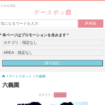
日本全国版
デースポッ
検索
* 本ページはプロモーションを含みます *
デートスポット
六義園
六義園
カテゴリ：
デート