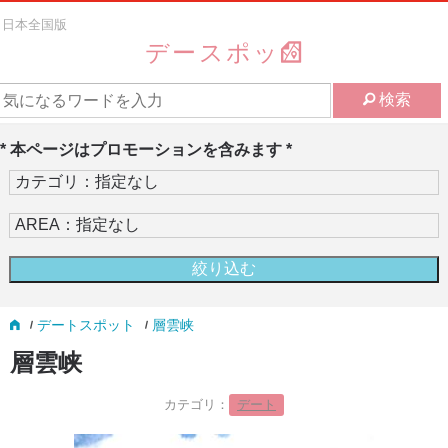
日本全国版
デースポッ
検索
* 本ページはプロモーションを含みます *
デートスポット
層雲峡
層雲峡
カテゴリ：
デート