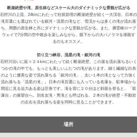
断崖絶壁や滝、原生林などスケール大のダイナミックな景観が広がる
石狩川の上流、24kmにわたって柱状節理の断崖絶壁が続く一大渓谷。日本の
滝百選にも選ばれている銀河・流星の滝など、雪渓からは多くの滝が流れ落
ち、周囲の原生林と共にダイナミックな景観が広がる。また、層雲峡ロープ
ウェイで7分間の空中散歩を楽しみながら、眼下からの大パノラマを堪能す
るのもオススメ。
切り立つ峡谷、流星の滝・銀河の滝
石狩川沿いに延々２４kmにわたって続く断崖絶壁。この崖を流れ落ちるいく
つかの滝の中でも、もっとも美しいふたつの滝があります。細く繊細な白糸
のように優美な姿で流れ落ちる「銀河の滝」、太い１本の滝となって力強く
流れ落ちる「流星の滝」。日本の滝百選にも入っている名瀑を、駐車場から
間近に見る迫力ある姿は圧巻です。滝を背に２０分ほど斜面を登ると、「双
瀑台」の展望台へ。別名女滝・男滝とも呼ばれる、２本の滝が絶壁・不動岩
の左右を流れ落ちる姿を同時に見ることができます。
場所