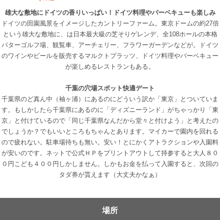
雄大な敷地にドイツの香りいっぱい！ドイツ料理やバーベキューも楽しみ
ドイツの田園風景をイメージしたカントリーファーム。東京ドームの約27倍
という雄大な敷地に、は日本最大級の芝そりゲレンデ、全108ホールの本格
パターゴルフ場、観覧車、アーチェリー、フラワーガーデンなどが。ドイツ
のワインやビールを販売するマルクトプラッツ、ドイツ料理やバーベキュー
が楽しめるレストランもある。
千葉の穴場スポット快適デート
千葉県のど真ん中（袖ヶ浦）にあるのにどういう訳か「東京」とついていま
す。もしかしたら千葉県にあるのに「ディズニーランド」がちゃっかり「東
京」と付けているので「同じ千葉県なんだから堂々と付けよう」と考えたの
でしょうか？でもいいところもちゃんとあります。マイカーで園内を回れる
ので疲れない。駐車場待ちも無い。安い！とにかくアトラクションや入園料
が安いのです。ネットで公式ＨＰをプリントアウトして持参すると大人８０
０円こども４００円しかしません。しかもお金を払って入園すると、次回の
タダ券が貰えます（大丈夫かなぁ）
場所