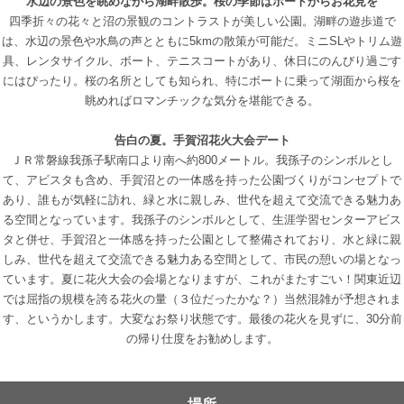
水辺の景色を眺めながら湖畔散歩。桜の季節はボートからお花見を
四季折々の花々と沼の景観のコントラストが美しい公園。湖畔の遊歩道で
は、水辺の景色や水鳥の声とともに5kmの散策が可能だ。ミニSLやトリム遊
具、レンタサイクル、ボート、テニスコートがあり、休日にのんびり過ごす
にはぴったり。桜の名所としても知られ、特にボートに乗って湖面から桜を
眺めればロマンチックな気分を堪能できる。
告白の夏。手賀沼花火大会デート
ＪＲ常磐線我孫子駅南口より南へ約800メートル。我孫子のシンボルとし
て、アビスタも含め、手賀沼との一体感を持った公園づくりがコンセプトで
あり、誰もが気軽に訪れ、緑と水に親しみ、世代を超えて交流できる魅力あ
る空間となっています。我孫子のシンボルとして、生涯学習センターアビス
タと併せ、手賀沼と一体感を持った公園として整備されており、水と緑に親
しみ、世代を超えて交流できる魅力ある空間として、市民の憩いの場となっ
ています。夏に花火大会の会場となりますが、これがまたすごい！関東近辺
では屈指の規模を誇る花火の量（３位だったかな？）当然混雑が予想されま
す、というかします。大変なお祭り状態です。最後の花火を見ずに、30分前
の帰り仕度をお勧めします。