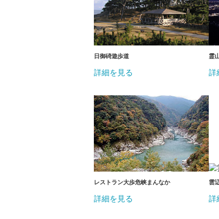
日御碕遊歩道
霊
詳細を見る
詳
レストラン大歩危峡まんなか
雲
詳細を見る
詳