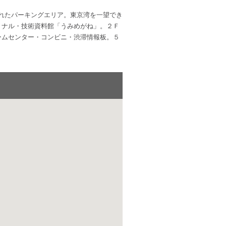
られたパーキングエリア。東京湾を一望でき
ミナル・技術資料館「うみめがね」。２Ｆ
ームセンター・コンビニ・渋滞情報板。５