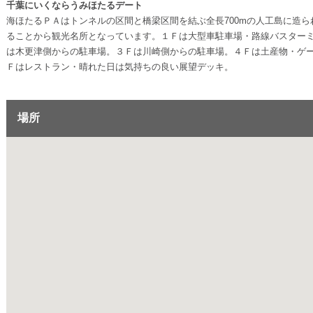
千葉にいくならうみほたるデート
海ほたるＰＡはトンネルの区間と橋梁区間を結ぶ全長700mの人工島に造
ることから観光名所となっています。１Ｆは大型車駐車場・路線バスター
は木更津側からの駐車場。３Ｆは川崎側からの駐車場。４Ｆは土産物・ゲ
Ｆはレストラン・晴れた日は気持ちの良い展望デッキ。
場所