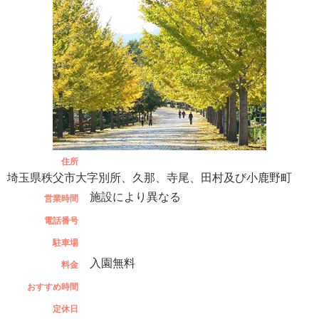
住所
埼玉県秩父市大字別所、久那、寺尾、田村及び小鹿野町
施設により異なる
営業時間
電話番号
駐車場
入園無料
料金
おすすめ時間
定休日