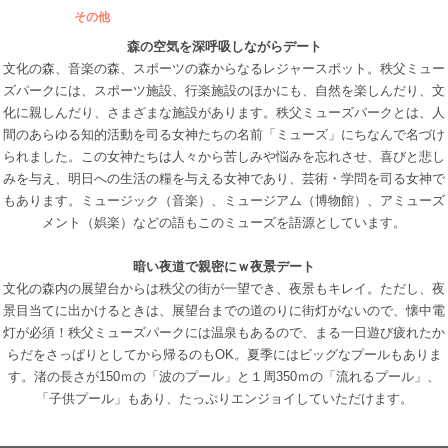
その他
森の空気を深呼吸しながらデート
文化の森、音楽の森、スポーツの森からなるレジャースポット。秩父ミュー
ズパークには、スポーツ施設、行楽施設のほかにも、自然を楽しんだり、文
化に親しんだり、さまざまな施設があります。秩父ミューズパークとは、人
間のあらゆる知的活動を司る女神たちの名前「ミューズ」にちなんで名づけ
られました。この女神たちは人々から苦しみや悩みを忘れさせ、喜びと悲し
みを与え、明日への生活の糧を与える女神であり、芸術・学問を司る女神で
もあります。ミュージック（音楽）、ミュージアム（博物館）、アミューズ
メント（娯楽）などの語もこのミューズを語源としています。
暗い夜道で親密にｗ夜景デート
文化の森内の展望台からは秩父の街が一望でき、夜景もキレイ。ただし、夜
景目当てに出かけるときは、展望台までの道のりに街灯がないので、懐中電
灯が必須！秩父ミューズパークには温泉もあるので、まる一日遊び疲れたか
らだをさっぱりとしてから帰るのもOK。夏季にはビッグなプールもありま
す。渚の長さが150ｍの「波のプール」と１周350ｍの「流れるプール」、
「子供プール」もあり、たっぷりエンジョイしていただけます。