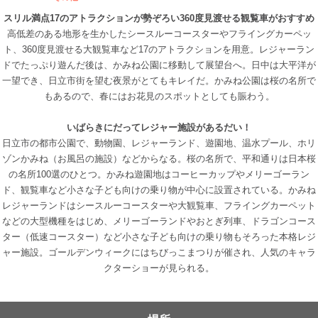
スリル満点17のアトラクションが勢ぞろい360度見渡せる観覧車がおすすめ
高低差のある地形を生かしたシースルーコースターやフライングカーペッ
ト、360度見渡せる大観覧車など17のアトラクションを用意。レジャーラン
ドでたっぷり遊んだ後は、かみね公園に移動して展望台へ。日中は大平洋が
一望でき、日立市街を望む夜景がとてもキレイだ。かみね公園は桜の名所で
もあるので、春にはお花見のスポットとしても賑わう。
いばらきにだってレジャー施設があるだい！
日立市の都市公園で、動物園、レジャーランド、遊園地、温水プール、ホリ
ゾンかみね（お風呂の施設）などからなる。桜の名所で、平和通りは日本桜
の名所100選のひとつ。かみね遊園地はコーヒーカップやメリーゴーラン
ド、観覧車など小さな子ども向けの乗り物が中心に設置されている。かみね
レジャーランドはシースルーコースターや大観覧車、フライングカーペット
などの大型機種をはじめ、メリーゴーランドやおとぎ列車、ドラゴンコース
ター（低速コースター）など小さな子ども向けの乗り物もそろった本格レジ
ャー施設。ゴールデンウィークにはちびっこまつりが催され、人気のキャラ
クターショーが見られる。