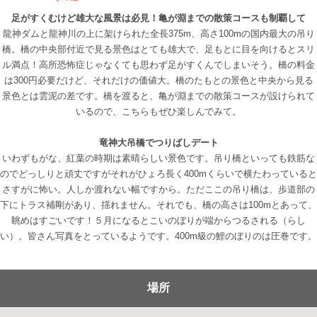
足がすくむけど雄大な風景は必見！亀が淵までの散策コースも制覇して
龍神ダムと龍神川の上に架けられた全長375m、高さ100mの国内最大の吊り
橋。橋の中央部付近で見る景色はとても雄大で、足もとに目を向けるとスリ
ル満点！高所恐怖症じゃなくても思わず足がすくんでしまいそう。橋の料金
は300円必要だけど、それだけの価値大。橋のたもとの景色と中央から見る
景色とは雲泥の差です。橋を渡ると、亀が淵までの散策コースが設けられて
いるので、こちらもぜひ楽しんでみて。
竜神大吊橋でつりばしデート
いわずもがな、紅葉の時期は素晴らしい景色です。吊り橋といっても鉄筋な
のでどっしりと頑丈ですがそれがひょろ長く400mくらいで横たわっていると
さすがに怖い。人しか渡れない幅ですから。ただここの吊り橋は、歩道部の
下にトラス補剛があり、揺れません。それでも、橋の高さは100mとあって、
眺めはすごいです！５月になるとこいのぼりが端からつるされる（らし
い）。皆さん写真をとっているようです。400m級の鯉のぼりのは圧巻です。
場所