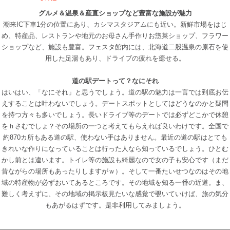
グルメ＆温泉＆産直ショップなど豊富な施設が魅力
潮来IC下車1分の位置にあり、カシマスタジアムにも近い。新鮮市場をはじ
め、特産品、レストランや地元のお母さん手作りお惣菜ショップ、フラワー
ショップなど、施設も豊富。フェスタ館内には、北海道二股温泉の原石を使
用した足湯もあり、ドライブの疲れを癒せる。
道の駅デートって？なにそれ
はいはい、「なにそれ」と思うでしょう。道の駅の魅力は一言では到底お伝
えすることは叶わないでしょう。デートスポットとしてはどうなのかと疑問
を持つ方々も多いでしょう。長いドライブ等のデートでは必ずどこかで休憩
をｈさむでしょ？その場所の一つと考えてもらえれば良いわけです。全国で
約870カ所もある道の駅、使わない手はありません。最近の道の駅はとても
きれいな作りになっていることは行った人なら知っているでしょう。ひとむ
かし前とは違います。トイレ等の施設も綺麗なので女の子も安心です（まだ
昔ながらの場所もあったりしますがｗ）。そして一番たいせつなのはその地
域の特産物が必ずおいてあるところです。その地域を知る一番の近道。ま、
難しく考えずに、その地域の掲示板見たいな感覚で覗いていけば、旅の気分
もあがるはずです。是非利用してみましょう。