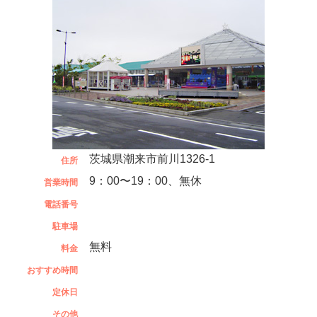
茨城県潮来市前川1326-1
住所
9：00〜19：00、無休
営業時間
電話番号
駐車場
無料
料金
おすすめ時間
定休日
その他