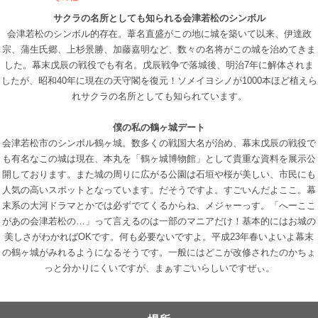
サクラの名所としても知られる会津若松のシンボル
会津若松のシンボル的存在。葦名直盛がこの地に城を築いて以来、伊達政
宗、蒲生氏郷、上杉景勝、加藤嘉明など、数々の名将がこの城を治めてきま
した。幕末戊辰の戦役でも有名。戊辰戦争で落城後、明治7年に解体されま
したが、昭和40年に現在の天守閣を復元！ソメイヨシノが1000本ほど植えら
れサクラの名所としても知られています。
僕の私の鶴ヶ城デート
会津若松市のシンボル鶴ヶ城。数多くの戦国大名が治め、幕末戊辰の戦役で
も有名なこの城は現在、本丸を「鶴ヶ城博物館」として貴重な資料を展示公
開しております。また城の周りに広がる公園は石垣や桜が美しい、市民にも
人気の高いスポットとなっています。だそうですよ。すごいんだよここ。幕
末系の大河ドラマとかでは必ずでてくるからね、メジャーっす。「へーここ
があの会津若松の…」って言えるのは一部のマニアだけ！基本的にはお城の
美しさがわかればOKです。何も必要ないですよ。平成23年春いよいよ幕末
の鶴ヶ城がみれるようになるそうです。一般にはどこが改修されたのかちょ
っと分かりにくいですが、まぁすごいらしいですぜぃ。