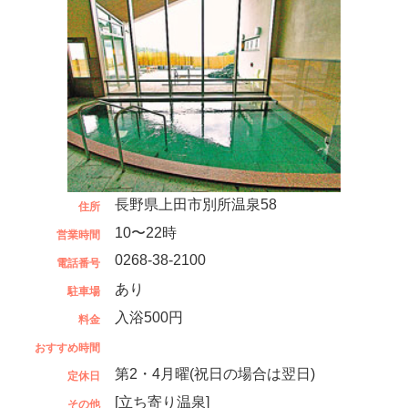
長野県上田市別所温泉58
住所
10〜22時
営業時間
0268-38-2100
電話番号
あり
駐車場
入浴500円
料金
おすすめ時間
第2・4月曜(祝日の場合は翌日)
定休日
[立ち寄り温泉]
その他