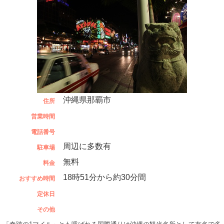
沖縄県那覇市
住所
営業時間
電話番号
周辺に多数有
駐車場
無料
料金
18時51分から約30分間
おすすめ時間
定休日
その他