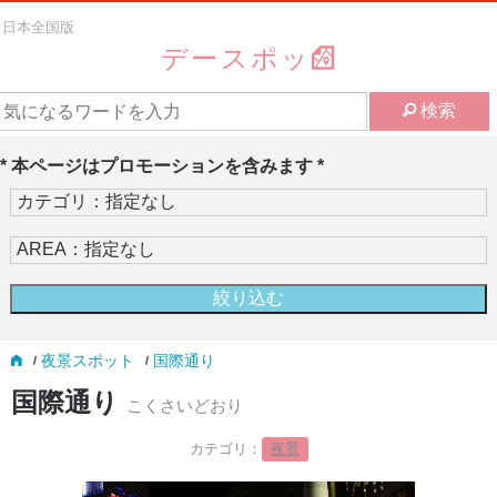
日本全国版
デースポッ
検索
* 本ページはプロモーションを含みます *
夜景スポット
国際通り
国際通り
こくさいどおり
カテゴリ：
夜景