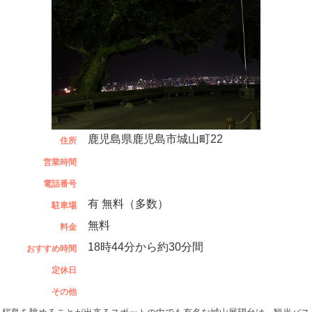
鹿児島県鹿児島市城山町22
住所
営業時間
電話番号
有 無料（多数）
駐車場
無料
料金
18時44分から約30分間
おすすめ時間
定休日
その他