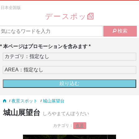
日本全国版
デースポッ
検索
* 本ページはプロモーションを含みます *
夜景スポット
城山展望台
城山展望台
しろやまてんぼうだい
カテゴリ：
夜景