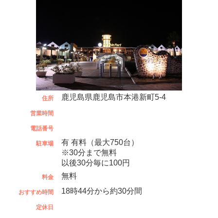
鹿児島県鹿児島市本港新町5-4
住所
営業時間
電話番号
有 有料（最大750台）
駐車場
※30分まで無料
以後30分毎に100円
無料
料金
18時44分から約30分間
おすすめ時間
定休日