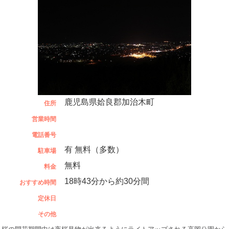
鹿児島県姶良郡加治木町
住所
営業時間
電話番号
有 無料（多数）
駐車場
無料
料金
18時43分から約30分間
おすすめ時間
定休日
その他