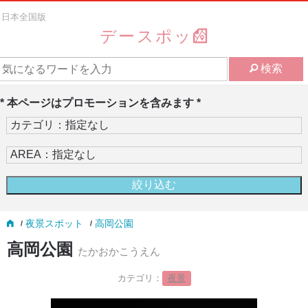
日本全国版
デースポッ
検索
* 本ページはプロモーションを含みます *
夜景スポット
高岡公園
高岡公園
たかおかこうえん
カテゴリ：
夜景