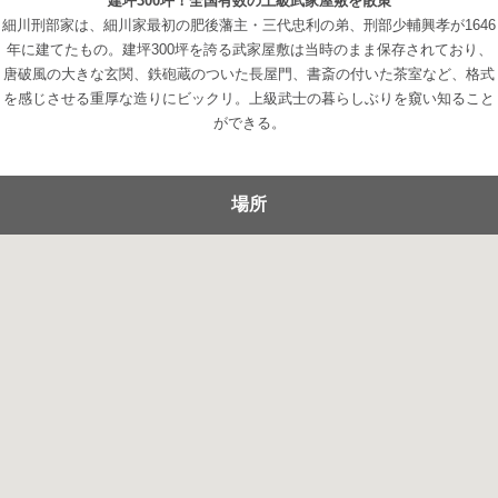
建坪300坪！全国有数の上級武家屋敷を散策
細川刑部家は、細川家最初の肥後藩主・三代忠利の弟、刑部少輔興孝が1646
年に建てたもの。建坪300坪を誇る武家屋敷は当時のまま保存されており、
唐破風の大きな玄関、鉄砲蔵のついた長屋門、書斎の付いた茶室など、格式
を感じさせる重厚な造りにビックリ。上級武士の暮らしぶりを窺い知ること
ができる。
場所