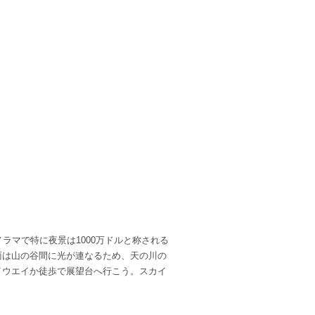
ノラマで特に夜景は1000万ドルと称される
面は山の谷間に光が連なるため、天の川の
イウエイか徒歩で展望台へ行こう。スカイ