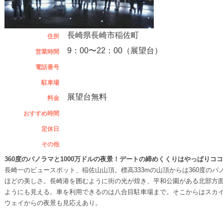
長崎県長崎市稲佐町
住所
9：00〜22：00（展望台）
営業時間
電話番号
駐車場
展望台無料
料金
おすすめ時間
定休日
その他
360度のパノラマと1000万ドルの夜景！デートの締めくくりはやっぱりココ
長崎一のビュースポット、稲佐山山頂。標高333mの山頂からは360度のパ
ほどの美しさ。長崎港を囲むように街の光が煌き、平和公園がある北部方
ようにも見える。車を利用できるのは八合目駐車場まで。そこからはスカ
ウェイからの夜景も見応えあり。