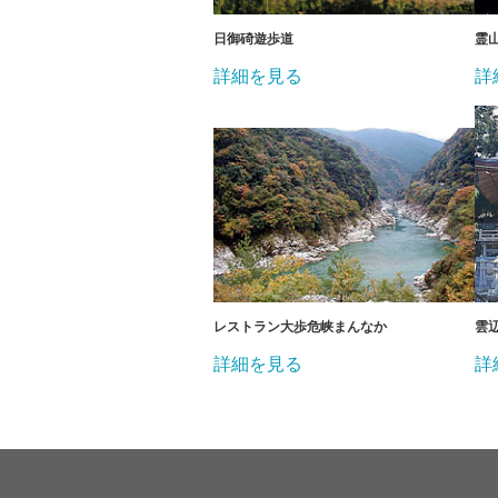
日御碕遊歩道
霊
詳細を見る
詳
レストラン大歩危峡まんなか
雲
詳細を見る
詳