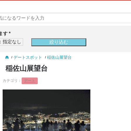
す *
デートスポット
稲佐山展望台
稲佐山展望台
カテゴリ：
デート