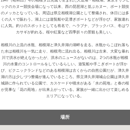
1947（昭和22）年の相模ダム完成で生まれた人造湖・相模湖。東京オリンピ
ックのカヌー競技会場になって以来、西の琵琶湖と並ぶカヌー、ボート競技
のメッカとなっている。周辺は県立相模湖公園として整備され、休日には多
くの人々で賑わう。湖上には遊覧船や足漕ぎボートなどが浮かび、家族連れ
に人気。釣りのスポットとしても有名で、ヘラブナ、ブラックバス、冬はワ
カサギが釣れる。桜や紅葉など四季折々の景観も美しい。
相模川の上流の水瓶、相模湖と津久井湖の湖畔を走る。水瓶からこぼれ落ち
た水は相模川を一気に走り、相模湾に流れ出る。相模川は古来、大変な暴れ
川で洪水が絶えなかったが、洪水のニュースがないのは、2つの水瓶が相模
川の水量のコントロールをしているらしい。遊覧船や手こぎボートが浮か
び、ピクニックランドなどのある相模湖は古くからの自然公園だが、津久井
湖の方は少しづつ整備が進んでいるところ。県立津久井湖城山公園は津久井
城跡に作られている公園で、カスケードや噴水がある「水の苑地」と春の桜
が見事な「花の苑地」が出来上がっている。家族が一緒に出かけて楽しめる
エリアになっている。
場所