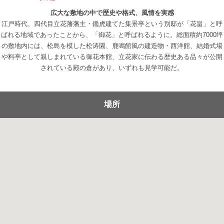
広大な敷地の中で歴史や格式、風情を実感
江戸時代、四代目立花藩藩主・鑑虎建てた集景亭という別邸が「花畠」と呼
ばれる地域であったことから、「御花」と呼ばれるように。総面積約7000坪
の敷地内には、松島を模した松涛園、鹿鳴館風の建造物・西洋館、結婚式場
や料亭として親しまれている御花本館、立花家に伝わる歴史ある品々が公開
されている殿の倉があり、いずれも見学可能だ。
場所