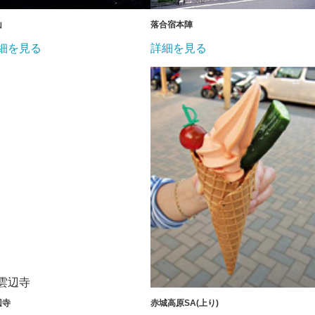
山
落合宿本陣
細を見る
詳細を見る
辺寺
赤城高原SA(上り)