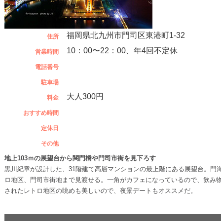
福岡県北九州市門司区東港町1-32
住所
10：00〜22：00、年4回不定休
営業時間
電話番号
駐車場
大人300円
料金
おすすめ時間
定休日
その他
地上103ｍの展望台から関門橋や門司市街を見下ろす
黒川紀章が設計した、31階建て高層マンションの最上階にある展望台。門
ロ地区、門司市街地まで見渡せる。一角がカフェになっているので、飲み
されたレトロ地区の眺めも美しいので、夜景デートもオススメだ。