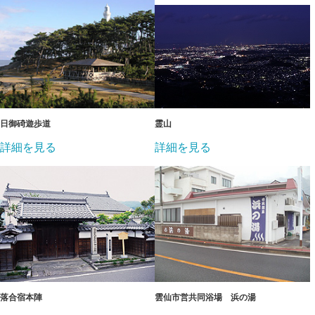
日御碕遊歩道
霊山
詳細を見る
詳細を見る
落合宿本陣
雲仙市営共同浴場 浜の湯