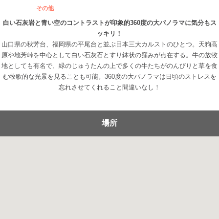
その他
白い石灰岩と青い空のコントラストが印象的360度の大パノラマに気分もス
ッキリ！
山口県の秋芳台、福岡県の平尾台と並ぶ日本三大カルストのひとつ。天狗高
原や地芳峠を中心として白い石灰石とすり鉢状の窪みが点在する。牛の放牧
地としても有名で、緑のじゅうたんの上で多くの牛たちがのんびりと草を食
む牧歌的な光景を見ることも可能。360度の大パノラマは日頃のストレスを
忘れさせてくれること間違いなし！
場所