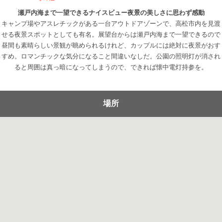
瀬戸内海まで一望できるナイスビュー夜景の美しさに思わず感動
キャンプ場やアスレチックがある一台アウトドアゾーンで、高松市内を見渡
せる夜景スポットとしても有名。展望台からは瀬戸内海まで一望できるので
昼間も素晴らしい景観が眺められるけれど、カップルには絶対に夜景がおす
すめ。ロマンチックな気分になること間違いなしだ。公園の照明灯が消され
ると周囲は真っ暗になってしまうので、できれば懐中電灯持参を。
場所