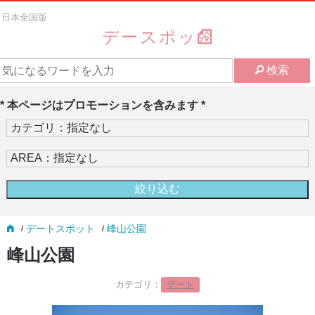
日本全国版
デースポッ
検索
* 本ページはプロモーションを含みます *
デートスポット
峰山公園
峰山公園
カテゴリ：
デート