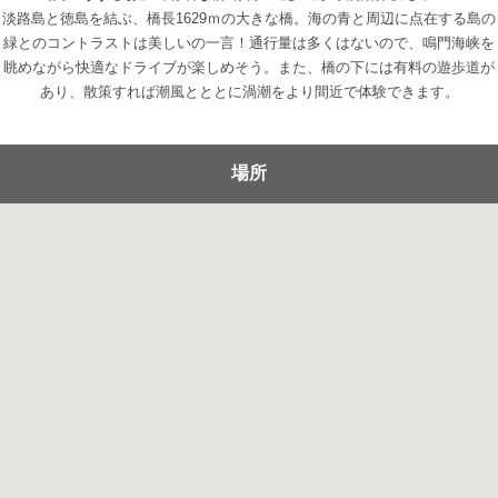
淡路島と徳島を結ぶ、橋長1629ｍの大きな橋。海の青と周辺に点在する島の
緑とのコントラストは美しいの一言！通行量は多くはないので、鳴門海峡を
眺めながら快適なドライブが楽しめそう。また、橋の下には有料の遊歩道が
あり、散策すれば潮風とととに渦潮をより間近で体験できます。
場所