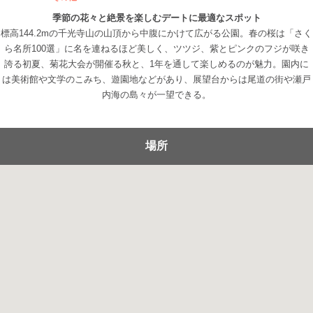
季節の花々と絶景を楽しむデートに最適なスポット
標高144.2mの千光寺山の山頂から中腹にかけて広がる公園。春の桜は「さく
ら名所100選」に名を連ねるほど美しく、ツツジ、紫とピンクのフジが咲き
誇る初夏、菊花大会が開催る秋と、1年を通して楽しめるのが魅力。園内に
は美術館や文学のこみち、遊園地などがあり、展望台からは尾道の街や瀬戸
内海の島々が一望できる。
場所