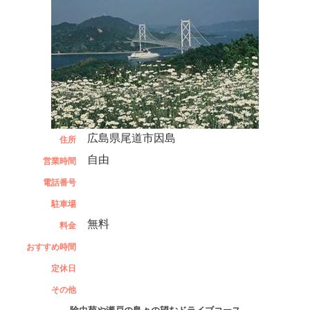
広島県尾道市因島
住所
自由
営業時間
電話番号
駐車場
無料
料金
おすすめ時間
定休日
その他