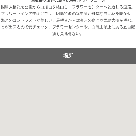
除虫菊や瀬戸の島々の望むドライブコース
因島大橋記念公園から白滝山を経由し、フラワーセンターへと通じる道路。
フラワーラインの中ほどでは、因島特産の除虫菊が可憐な白い花を咲かせ、
海とのコントラストが美しい。展望台からは瀬戸の島々や因島大橋を望むこ
とが出来るので要チェック。フラワーセンターや、白滝山頂上にある五百羅
漢も見逃せない。
場所